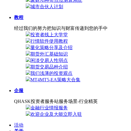
聚财AI神奇点位测算系统
城市合伙人计划
教程
经过我们的努力把知识与财富传递到您的手中
投资者线上大学堂
行情软件使用教程
量化策略分享及介绍
期货外汇基础知识
闲淡交易人性弱点
期货交易品种介绍
我们浅薄的投资观点
MT4MT5-EA策略大合集
企服
QHASK投资者服务站服务场景-行业精英
金融行业情报服务
欢迎企业及大能立即入驻
活动