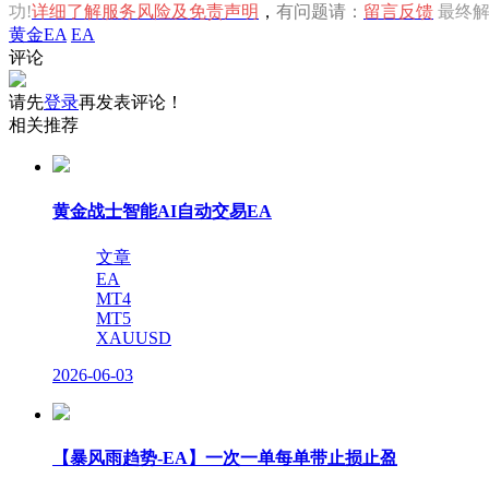
功!
详细了解服务风险及免责声明
，
有问题请：
留言反馈
最终
黄金EA
EA
评论
请先
登录
再发表评论！
相关推荐
黄金战士智能AI自动交易EA
文章
EA
MT4
MT5
XAUUSD
2026-06-03
【暴风雨趋势-EA】一次一单每单带止损止盈