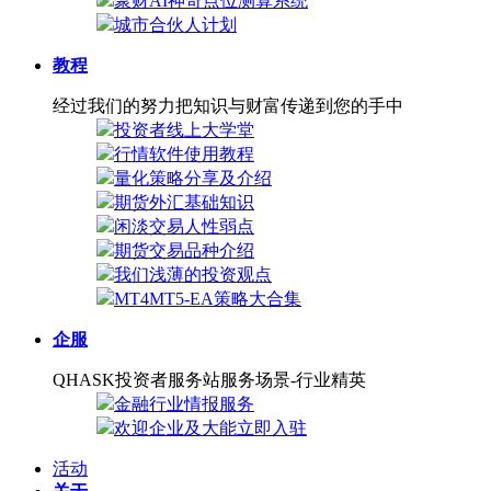
聚财AI神奇点位测算系统
城市合伙人计划
教程
经过我们的努力把知识与财富传递到您的手中
投资者线上大学堂
行情软件使用教程
量化策略分享及介绍
期货外汇基础知识
闲淡交易人性弱点
期货交易品种介绍
我们浅薄的投资观点
MT4MT5-EA策略大合集
企服
QHASK投资者服务站服务场景-行业精英
金融行业情报服务
欢迎企业及大能立即入驻
活动