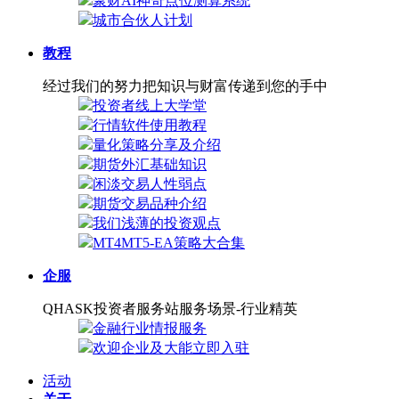
聚财AI神奇点位测算系统
城市合伙人计划
教程
经过我们的努力把知识与财富传递到您的手中
投资者线上大学堂
行情软件使用教程
量化策略分享及介绍
期货外汇基础知识
闲淡交易人性弱点
期货交易品种介绍
我们浅薄的投资观点
MT4MT5-EA策略大合集
企服
QHASK投资者服务站服务场景-行业精英
金融行业情报服务
欢迎企业及大能立即入驻
活动