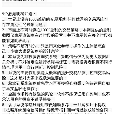
-------------------------------------------------------
9个必须明确知道：
1、世界上没有100%准确的交易系统,任何优秀的交易系统也
存在周期性的缺陷问题；
2、市面上不可能存在100%盈利的交易策略，本网提供的盈利
截图仅表示该策略在该时段的盈亏，并不表示其在每个时段都
能有如此表现；
3、策略不是万能的，只是用来做参考，操作的主体是您自
己，小赔大赚是策略的设计宗旨；
4、本系统为非投资咨询类系统，策略信号仅为历史大数据汇
总分析，不对确定性进行承诺与保证，需要投资者根据不同行
情合理运用、自行判断、控制风险
；
5、系统的主要作用就是大概率的提升交易品质、控制交易风
险，这才是对大家来说极为重要的
；
6、您拿到系统策略后先学习再开模拟仓熟悉，等待运用自如
了再实盘轻仓操作
；
7、金融市场具有较强的风险，软件不能保证用户盈利，也不
承诺用户的投资不遭受损失
；
8、认可系统策略只能用来做辅助参考，一旦购买后不得以
【按照系统策略信号操作导致亏损】而申请退款或解除合同；